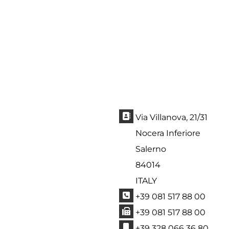
Indirizzo:
Via Villanova, 21/31
Nocera Inferiore
Salerno
84014
ITALY
Telefono:
+39 081 517 88 00
Fax:
+39 081 517 88 00
Cellulare:
+39 328 066 36 80